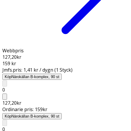
Webbpris
127,20
kr
159 kr
Jmfs.pris:
1,41 kr / dygn (1 Styck)
Köp
Närokällan B-komplex, 90 st
0
127,20
kr
Ordinarie pris:
159
kr
Köp
Närokällan B-komplex, 90 st
0