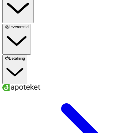
🚀Leveranstid
💳Betalning