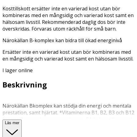
Kosttillskott ersätter inte en varierad kost utan bör
kombineras med en mångsidig och varierad kost samt en
hälsosam livsstil. Rekommenderad daglig dos bör inte
överskridas. Förvaras utom räckhåll för små barn.
Närokällan B-komplex kan bidra till ökad energinivå
Ersätter inte en varierad kost utan bör kombineras med
en mångsidig och varierad kost samt en hälsosam livsstil.
I lager online
Beskrivning
Närokällan Bkomplex kan stödja din energi och mentala
prestation, samt hjärtat. *Vitaminerna B1, B2, B3 och B12
bidrar till normal energiomsättning. B1 bidrar till normal
Läs mer
hjärtfunktion. B5 bidrar till mental prestationsförmåga.
Här får du alla Bvitaminer i en smidig kapsel. Produkten