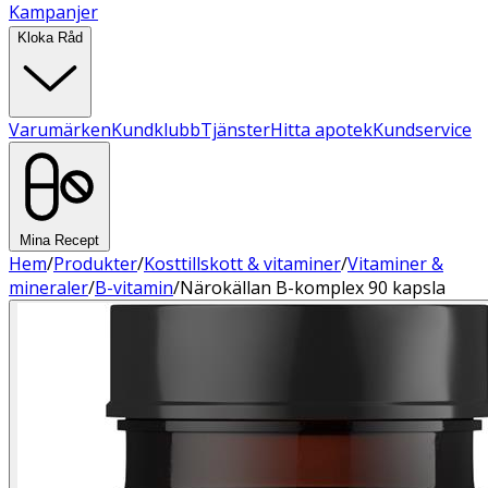
Kampanjer
Kloka Råd
Varumärken
Kundklubb
Tjänster
Hitta apotek
Kundservice
Mina Recept
Hem
/
Produkter
/
Kosttillskott & vitaminer
/
Vitaminer &
mineraler
/
B-vitamin
/
Närokällan B-komplex 90 kapsla