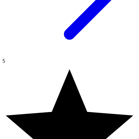
* Dagligt referensintag. ** DRI ej fastställd
Innehåll
Fyllnadsmedel (tapioka), extrakt av
fermenterade
SOJAbönor
(Glycine max), vegetabilisk
kapsel (pullulan), leucin, B1-vitamin (tiaminhydroklorid).
5