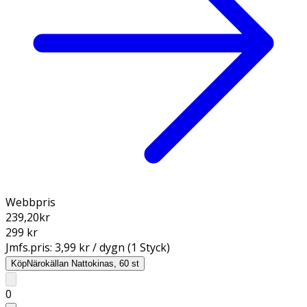
Webbpris
239,20
kr
299 kr
Jmfs.pris:
3,99 kr / dygn (1 Styck)
Köp
Närokällan Nattokinas, 60 st
0