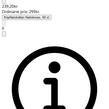
239,20
kr
Ordinarie pris:
299
kr
Köp
Närokällan Nattokinas, 60 st
0