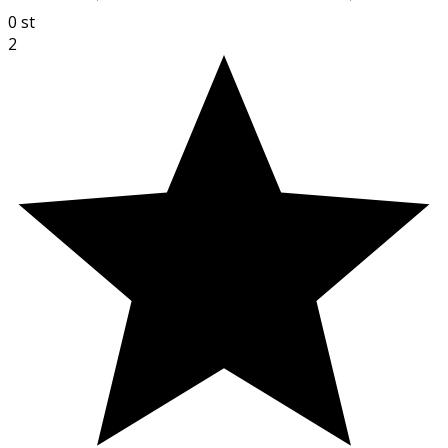
0
st
2