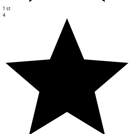
1
st
4