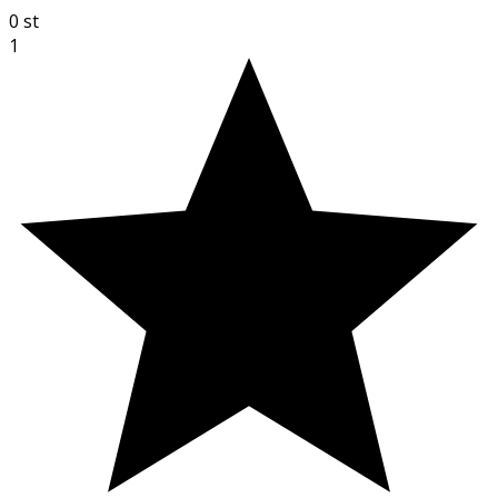
0
st
1