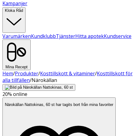
Kampanjer
Kloka Råd
Varumärken
Kundklubb
Tjänster
Hitta apotek
Kundservice
Mina Recept
Hem
/
Produkter
/
Kosttillskott & vitaminer
/
Kosttillskott för
alla tillfällen
/
Närokällan
20%
online
Närokällan Nattokinas, 60 st har tagits bort från mina favoriter