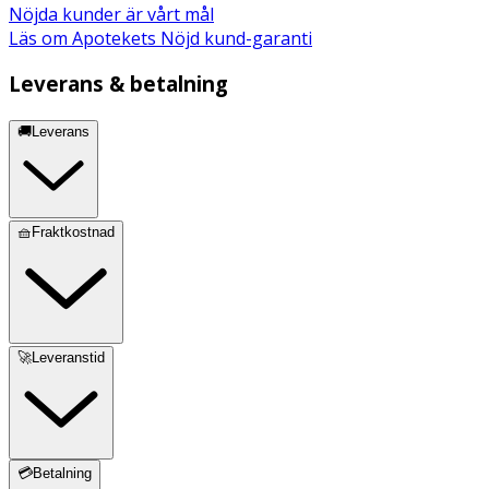
Tocopherol, Helianthus Annuus (Sunflower) Seed Oil,
Nöjda kunder är vårt mål
Malic
Läs om Apotekets Nöjd kund-garanti
Leverans & betalning
🚚Leverans
🧺Fraktkostnad
🚀Leveranstid
💳Betalning