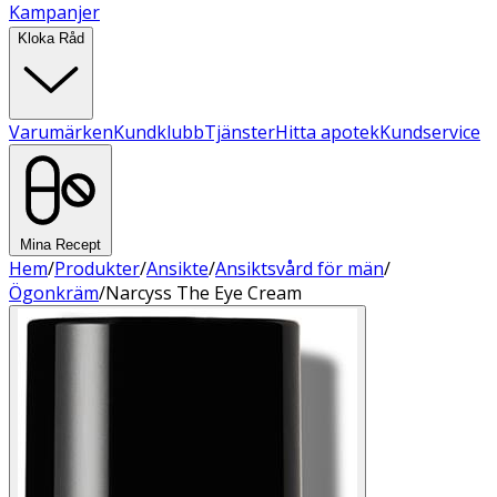
Kampanjer
Kloka Råd
Varumärken
Kundklubb
Tjänster
Hitta apotek
Kundservice
Mina Recept
Hem
/
Produkter
/
Ansikte
/
Ansiktsvård för män
/
Ögonkräm
/
Narcyss The Eye Cream