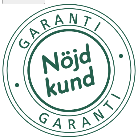
Förvaras mörkt och sval
OK för gravida och ammande:
Ja
Ingredienser:
Aqua (Water), Glycerin, Cetearyl Ethylhexanoate, Glyceryl
Stearate, Octyldodecanol, PEG100 Stearate,
Caprylic/Capric Triglyceride, C1215 Alkyl Benzoate,
Cetearyl Alcohol, Dimethicone, Sodium Polyacrylate,
Camelina Sativa Seed Oil, 1,2Hexanediol, Parfum
(Fragrance), Mannitol, Niacinamide, Sodium Benzoate,
Carbomer, Faex (Yeast) Extract, Schisandra Chinensis
Fruit Extract, Limonene, Glycogen, Magnesium Ascorbyl
Phosphate, Pentylene Glycol, Plukenetia Volubilis Seed
Oil, Disodium EDTA, Magnesium Aspartate, Zinc
Gluconate, Sodium Hydroxide, Citric Acid, Linalool, Copper
Gluconate, Spirulina Platensis Extract, Potassium
Sorbate, Malpighia Punicifolia (Acerola) Fruit Extract,
Maltodextrin, Citral, Helichrysum Italicum Extract,