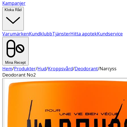
Kampanjer
Kloka Råd
Varumärken
Kundklubb
Tjänster
Hitta apotek
Kundservice
Mina Recept
Hem
/
Produkter
/
Hud
/
Kroppsvård
/
Deodorant
/
Narcyss
Deodorant No2