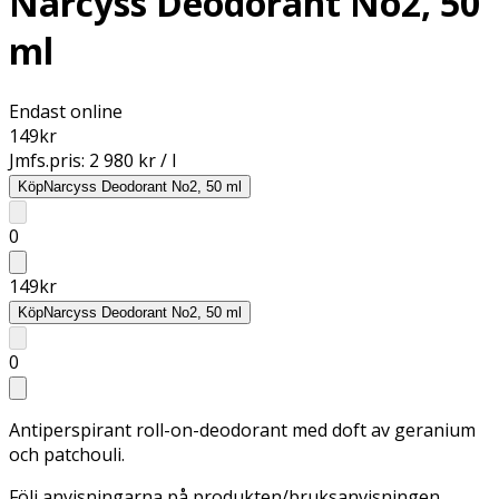
Narcyss Deodorant No2, 50
ml
Endast online
149
kr
Jmfs.pris:
2 980 kr / l
Köp
Narcyss Deodorant No2, 50 ml
0
149
kr
Köp
Narcyss Deodorant No2, 50 ml
0
Antiperspirant roll-on-deodorant med doft av geranium
och patchouli.
Följ anvisningarna på produkten/bruksanvisningen