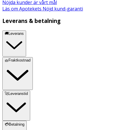
Nöjda kunder är vårt mål
Läs om Apotekets Nöjd kund-garanti
Leverans & betalning
🚚Leverans
🧺Fraktkostnad
🚀Leveranstid
💳Betalning