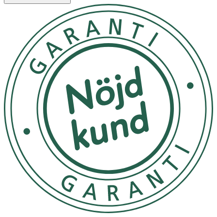
mörkt och svalt
OK för gravida och ammande:
Ja
Ingredienser:
Aqua, Aluminum Chlorohydrate, Alcohol Denat,
Dimethicone, Parfum, PEG-40 Hydrogenated Castor Oil,
Hydroxyethylcellulose, Allantoin, Polysorbate 20, PPG-5-
Ceteth-20, Phenoxyethanol, PEG-75 Lanolin,
Ethylhexylglycerin, Tetramethyl
acetyloctahydronaphthalenes, Acetyl Cedrene,
Pogostemon Cablin Oil