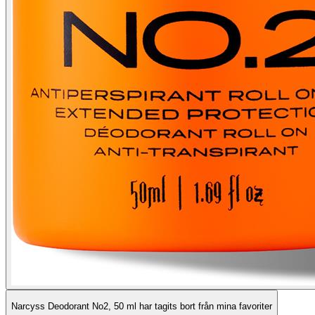
Narcyss Deodorant No2, 50 ml har tagits bort från mina favoriter