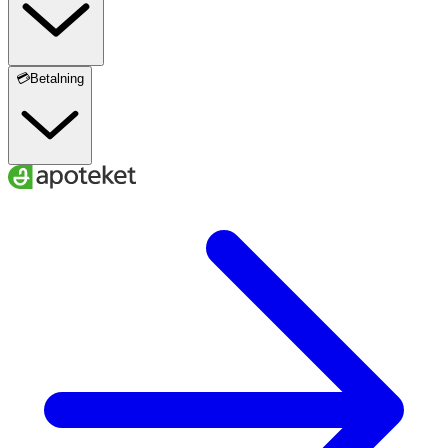
💳Betalning