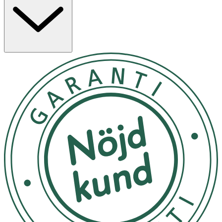
- Applicera deodoranten i armhålan. Applicera endast en
tunn hinna där du brukar svettas.
- Förvaras i rumstemperatur.
Inneh
å
ll
Aqua, Sodium Bicarbonate, Sodium Sulfate, Sodium
Carbonate, Phenoxyethanol, Caprylyl Glycol.