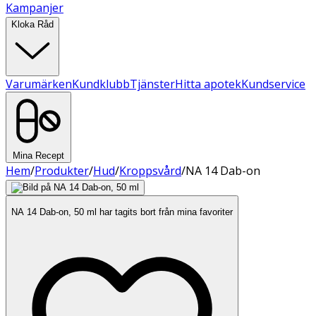
Kampanjer
Kloka Råd
Varumärken
Kundklubb
Tjänster
Hitta apotek
Kundservice
Mina Recept
Hem
/
Produkter
/
Hud
/
Kroppsvård
/
NA 14 Dab-on
NA 14 Dab-on, 50 ml har tagits bort från mina favoriter