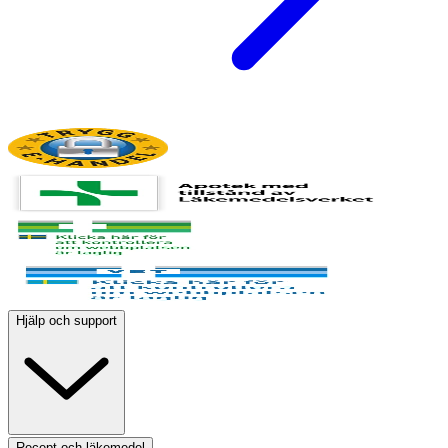
Hjälp och support
Recept och läkemedel