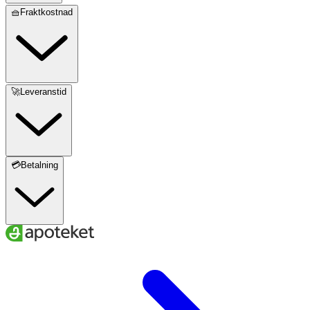
🧺Fraktkostnad
🚀Leveranstid
💳Betalning