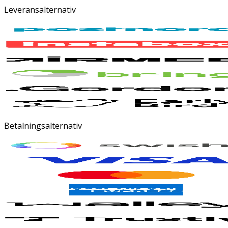
Leveransalternativ
Betalningsalternativ