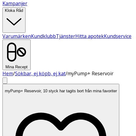
Kampanjer
Kloka Råd
Varumärken
Kundklubb
Tjänster
Hitta apotek
Kundservice
Mina Recept
Hem
/
Sökbar, ej köpb, ej kat
/
myPump+ Reservoir
myPump+ Reservoir, 10 styck har tagits bort från mina favoriter