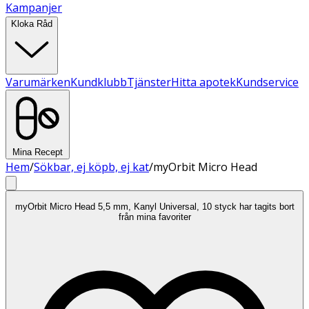
Kampanjer
Kloka Råd
Varumärken
Kundklubb
Tjänster
Hitta apotek
Kundservice
Mina Recept
Hem
/
Sökbar, ej köpb, ej kat
/
myOrbit Micro Head
myOrbit Micro Head 5,5 mm, Kanyl Universal, 10 styck har tagits bort
från mina favoriter