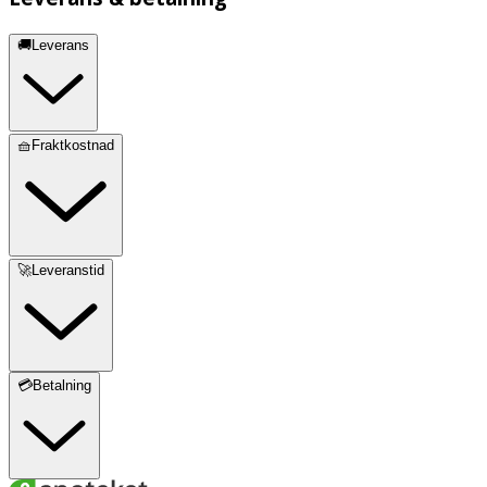
🚚Leverans
🧺Fraktkostnad
🚀Leveranstid
💳Betalning