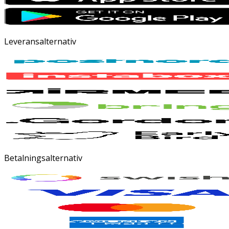
Leveransalternativ
Betalningsalternativ