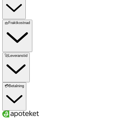
🧺Fraktkostnad
🚀Leveranstid
💳Betalning