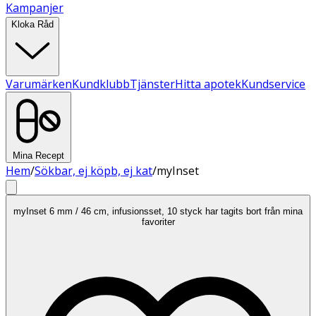
Kampanjer
Kloka Råd
Varumärken
Kundklubb
Tjänster
Hitta apotek
Kundservice
Mina Recept
Hem
/
Sökbar, ej köpb, ej kat
/
myInset
myInset 6 mm / 46 cm, infusionsset, 10 styck har tagits bort från mina
favoriter