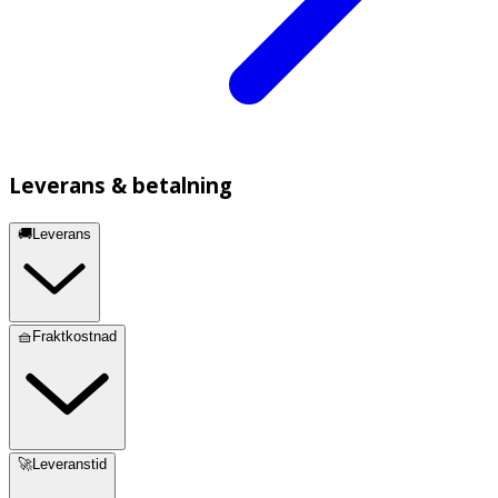
Leverans & betalning
🚚Leverans
🧺Fraktkostnad
🚀Leveranstid