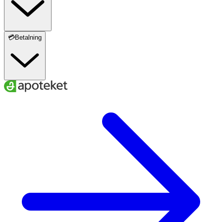
💳Betalning