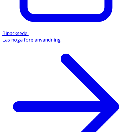
Bipacksedel
Läs noga före användning