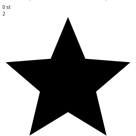
0
st
2