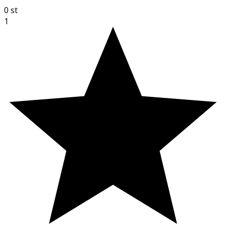
0
st
1