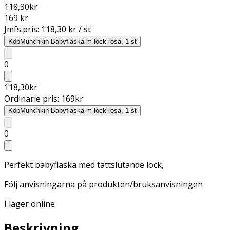
118,30
kr
169 kr
Jmfs.pris:
118,30 kr / st
Köp
Munchkin Babyflaska m lock rosa, 1 st
0
118,30
kr
Ordinarie pris:
169
kr
Köp
Munchkin Babyflaska m lock rosa, 1 st
0
Perfekt babyflaska med tättslutande lock,
Följ anvisningarna på produkten/bruksanvisningen
I lager online
Beskrivning