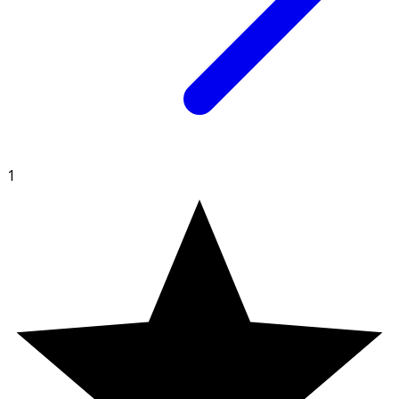
· Låt inte barnet tugga eller bita i ventilen.
· Kontrollera alltid produkten före användning.
Kassera vid tecken på skada.
· Fäst inte produkten vid barnets kläder med snören
eller band.
Förvaring
1
Förvaras i rumstemperatur, skyddat från ljus och utom
räckhåll för små barn.