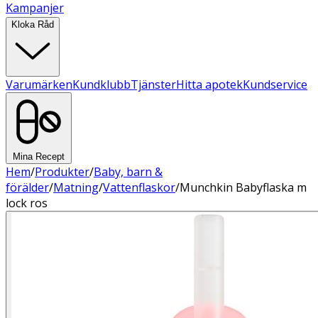
Kampanjer
Kloka Råd
Varumärken
Kundklubb
Tjänster
Hitta apotek
Kundservice
Mina Recept
Hem
/
Produkter
/
Baby, barn &
förälder
/
Matning
/
Vattenflaskor
/
Munchkin Babyflaska m
lock ros