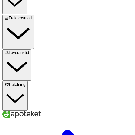
🧺Fraktkostnad
🚀Leveranstid
💳Betalning