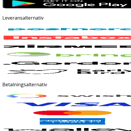
Leveransalternativ
Betalningsalternativ