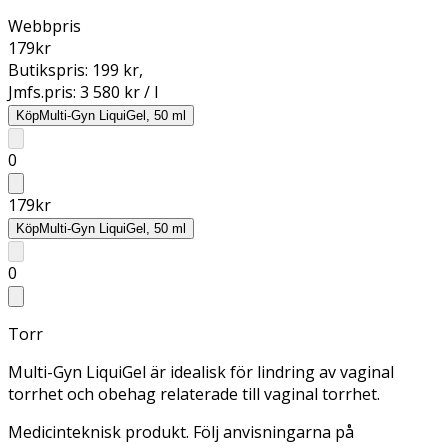
Webbpris
179
kr
Butikspris:
199 kr
,
Jmfs.pris:
3 580 kr / l
Köp
Multi-Gyn LiquiGel, 50 ml
0
179
kr
Köp
Multi-Gyn LiquiGel, 50 ml
0
Torr
Multi-Gyn LiquiGel är idealisk för lindring av vaginal
torrhet och obehag relaterade till vaginal torrhet.
Medicinteknisk produkt. Följ anvisningarna på