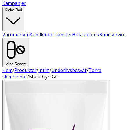
Kampanjer
Kloka Råd
Varumärken
Kundklubb
Tjänster
Hitta apotek
Kundservice
Mina Recept
Hem
/
Produkter
/
Intim
/
Underlivsbesvär
/
Torra
slemhinnor
/
Multi-Gyn Gel