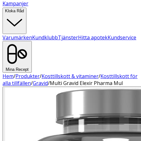
Kampanjer
Kloka Råd
Varumärken
Kundklubb
Tjänster
Hitta apotek
Kundservice
Mina Recept
Hem
/
Produkter
/
Kosttillskott & vitaminer
/
Kosttillskott för
alla tillfällen
/
Gravid
/
Multi Gravid Elexir Pharma Mul