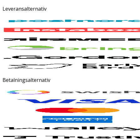
Leveransalternativ
Betalningsalternativ