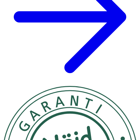
Vitamin B6
3 mg
214*
Vitamin B7 (Biotin)
300 μg
600*
Vitamin B9 (Folsyra)
400 μg
200*
Vitamin B12
12 μg
480*
Kalcium
240 mg
30*
Magnesium
114 mg
30*
Järn
20 mg
143*
Zink
10 mg
100*