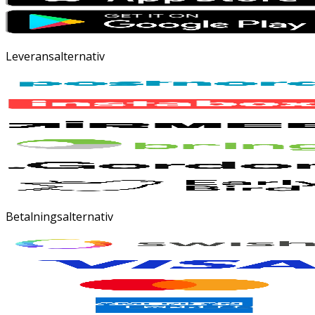
Leveransalternativ
Betalningsalternativ