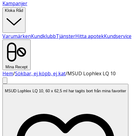
Kampanjer
Kloka Råd
Varumärken
Kundklubb
Tjänster
Hitta apotek
Kundservice
Mina Recept
Hem
/
Sökbar, ej köpb, ej kat
/
MSUD Lophlex LQ 10
MSUD Lophlex LQ 10, 60 x 62,5 ml har tagits bort från mina favoriter