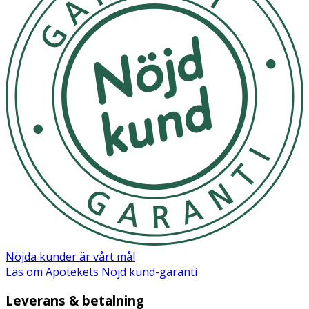
MSUD Lophlex LQ
är avsedd från 4 år och upp i vuxen
ålder. Intaget av MSUD Lophlex LQ bör spridas över
dagen och intas i samband med måltid och extra vätska.
MSUD Lophlex LQ smakar i allmänhet bäst kylskåpskall.
Skaka drycken noga för att vara säker på att alla
aminosyror och näringsämnen blandas väl. Ej lämplig
som enda näringskälla.
Nöjda kunder är vårt mål
Läs om Apotekets Nöjd kund-garanti
Leverans & betalning