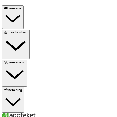
🚚Leverans
🧺Fraktkostnad
🚀Leveranstid
💳Betalning