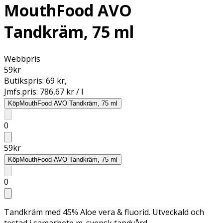
MouthFood AVO
Tandkräm, 75 ml
Webbpris
59
kr
Butikspris:
69 kr
,
Jmfs.pris:
786,67 kr / l
Köp
MouthFood AVO Tandkräm, 75 ml
0
59
kr
Köp
MouthFood AVO Tandkräm, 75 ml
0
Tandkräm med 45% Aloe vera & fluorid. Utveckald och
testad i samarbete m. svensk tandvård.