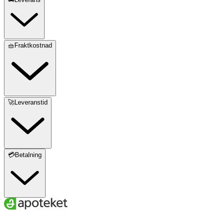
🧺Fraktkostnad
🚀Leveranstid
💳Betalning