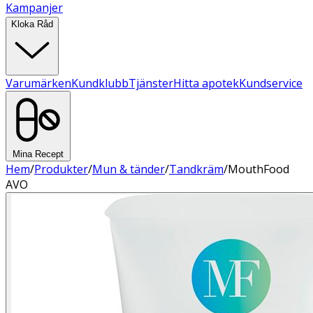
Kampanjer
Kloka Råd
Varumärken
Kundklubb
Tjänster
Hitta apotek
Kundservice
Mina Recept
Hem
/
Produkter
/
Mun & tänder
/
Tandkräm
/
MouthFood
AVO