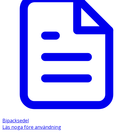
Bipacksedel
Läs noga före användning