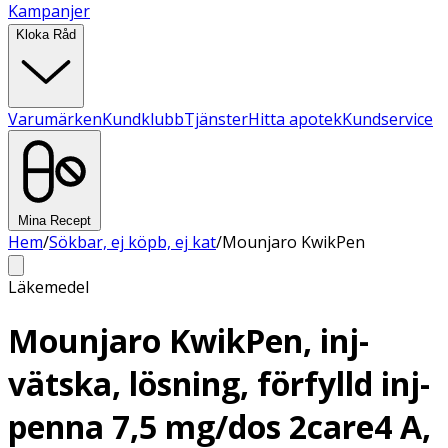
Kampanjer
Kloka Råd
Varumärken
Kundklubb
Tjänster
Hitta apotek
Kundservice
Mina Recept
Hem
/
Sökbar, ej köpb, ej kat
/
Mounjaro KwikPen
Läkemedel
Mounjaro KwikPen, inj-
vätska, lösning, förfylld inj-
penna 7,5 mg/dos 2care4 A,