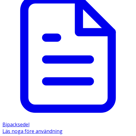
Bipacksedel
Läs noga före användning