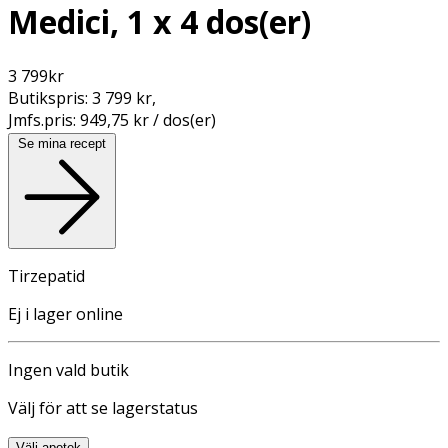
Medici, 1 x 4 dos(er)
3 799
kr
Butikspris:
3 799 kr
,
Jmfs.pris:
949,75 kr / dos(er)
Se mina recept
Tirzepatid
Ej i lager online
Ingen vald butik
Välj för att se lagerstatus
Välj apotek