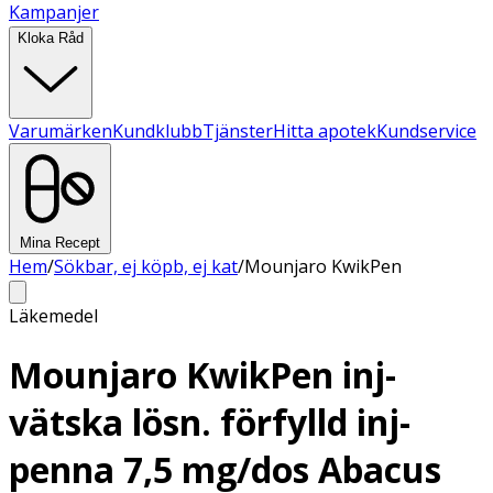
Kampanjer
Kloka Råd
Varumärken
Kundklubb
Tjänster
Hitta apotek
Kundservice
Mina Recept
Hem
/
Sökbar, ej köpb, ej kat
/
Mounjaro KwikPen
Läkemedel
Mounjaro KwikPen inj-
vätska lösn. förfylld inj-
penna 7,5 mg/dos Abacus