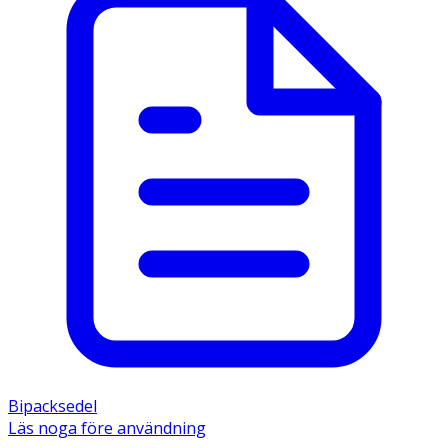
Bipacksedel
Läs noga före användning