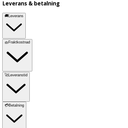
Leverans & betalning
🚚Leverans
🧺Fraktkostnad
🚀Leveranstid
💳Betalning