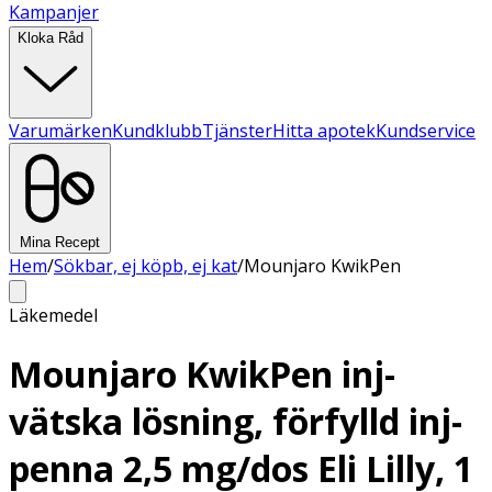
Kampanjer
Kloka Råd
Varumärken
Kundklubb
Tjänster
Hitta apotek
Kundservice
Mina Recept
Hem
/
Sökbar, ej köpb, ej kat
/
Mounjaro KwikPen
Läkemedel
Mounjaro KwikPen inj-
vätska lösning, förfylld inj-
penna 2,5 mg/dos Eli Lilly, 1