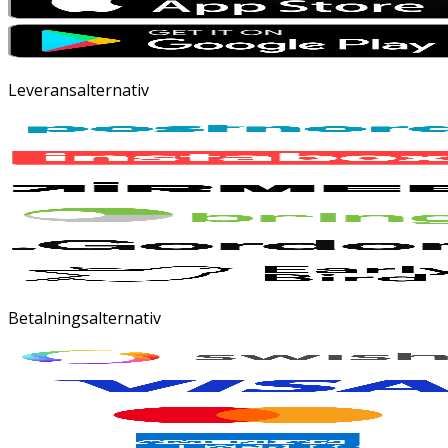
Leveransalternativ
Betalningsalternativ