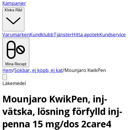
Kampanjer
Kloka Råd
Varumärken
Kundklubb
Tjänster
Hitta apotek
Kundservice
Mina Recept
Hem
/
Sökbar, ej köpb, ej kat
/
Mounjaro KwikPen
Läkemedel
Mounjaro KwikPen, inj-
vätska, lösning förfylld inj-
penna 15 mg/dos 2care4