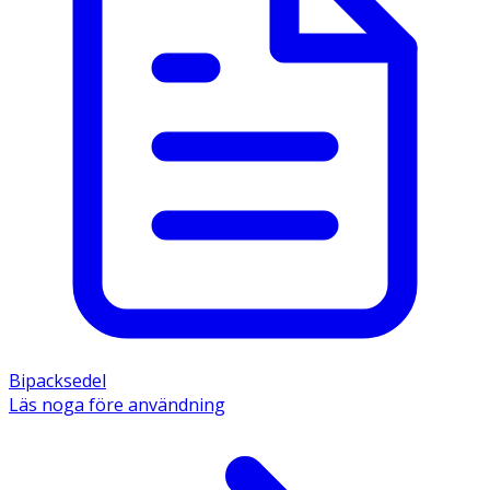
Bipacksedel
Läs noga före användning