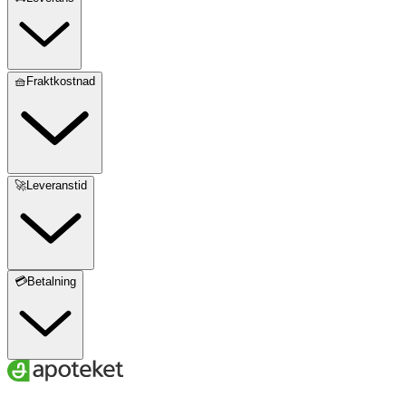
🧺Fraktkostnad
🚀Leveranstid
💳Betalning