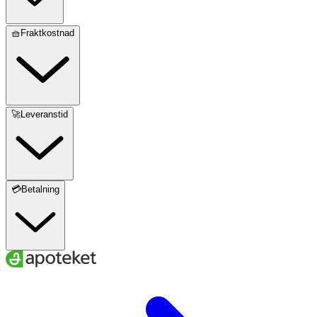
🧺Fraktkostnad
🚀Leveranstid
💳Betalning