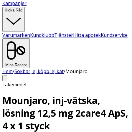
Kampanjer
Kloka Råd
Varumärken
Kundklubb
Tjänster
Hitta apotek
Kundservice
Mina Recept
Hem
/
Sökbar, ej köpb, ej kat
/
Mounjaro
Läkemedel
Mounjaro, inj-vätska,
lösning 12,5 mg 2care4 ApS,
4 x 1 styck