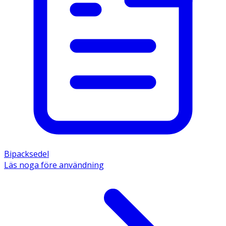
Bipacksedel
Läs noga före användning