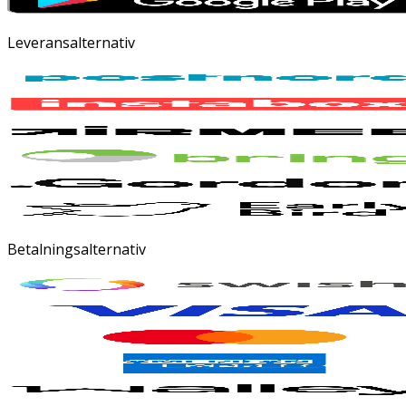
Leveransalternativ
Betalningsalternativ