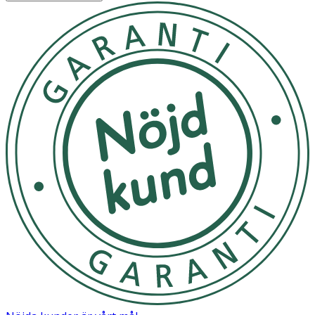
· Innehåller resveratrol och hyaluronsyra
· Dermatologiskt testad, vegansk och parfymfri
· Ecocert Cosmos Natural-certifierad
Användning
· Applicera på ren hud i ansikte, hals och dekolletage.
· För bästa resultat, kombinera med
DERMA+ Instant
Calming Serum
.
Förvaring
Förvaras i rumstemperatur, skyddat från direkt solljus.
Innehåll
Aqua/Water, Glycerin, Simmondsia Chinensis (Jojoba)
Seed Oil, Pentylene Glycol, Polyglyceryl-3 Stearate,
Cetearyl Alcohol, Coco-Caprylate, Isoamyl Laurate,