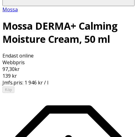
Mossa
Mossa DERMA+ Calming
Moisture Cream, 50 ml
Endast online
Webbpris
97,30
kr
139 kr
Jmfs.pris:
1 946 kr / l
Köp