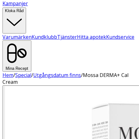
Kampanjer
Kloka Råd
Varumärken
Kundklubb
Tjänster
Hitta apotek
Kundservice
Mina Recept
Hem
/
Special
/
Utgångsdatum finns
/
Mossa DERMA+ Cal
Cream