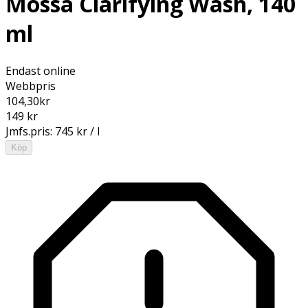
Mossa Clarifying Wash, 140
ml
Endast online
Webbpris
104,30
kr
149 kr
Jmfs.pris:
745 kr / l
Köp