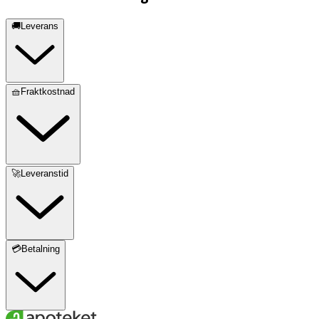
🚚Leverans
🧺Fraktkostnad
🚀Leveranstid
💳Betalning