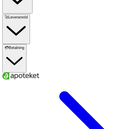
🚀Leveranstid
💳Betalning