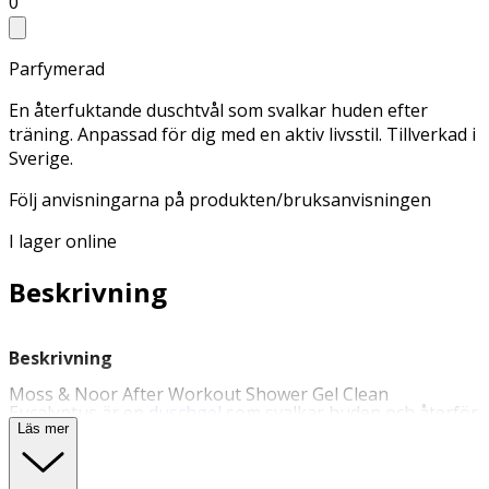
0
Parfymerad
En återfuktande duschtvål som svalkar huden efter
träning. Anpassad för dig med en aktiv livsstil. Tillverkad i
Sverige.
Följ anvisningarna på produkten/bruksanvisningen
I lager online
Beskrivning
Beskrivning
Moss & Noor After Workout Shower Gel Clean
Eucalyptus är en
duschgel
som svalkar huden och återför
mineraler efter träning. Innehåller menthol som svalkar
Läs mer
huden efter träning, zink som verkar mot illa lukt och
odör samt magnesium som återuppbygger det yttersta
hudlagret. Produkten är vegansk och fri från alkohol,