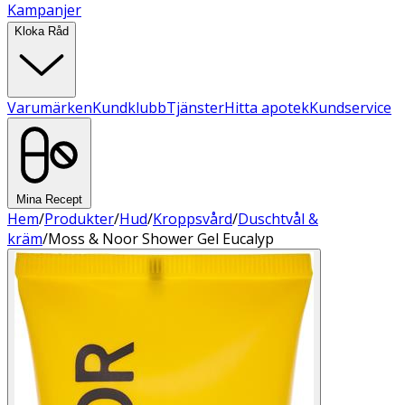
Kampanjer
Kloka Råd
Varumärken
Kundklubb
Tjänster
Hitta apotek
Kundservice
Mina Recept
Hem
/
Produkter
/
Hud
/
Kroppsvård
/
Duschtvål &
kräm
/
Moss & Noor Shower Gel Eucalyp