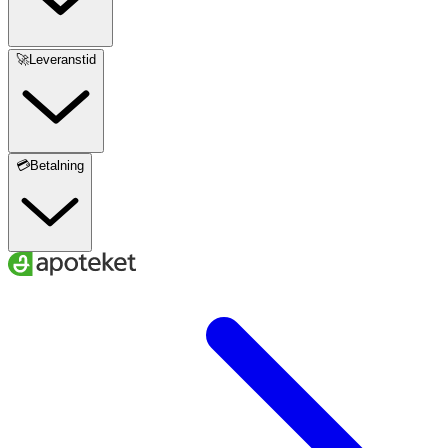
🚀Leveranstid
💳Betalning