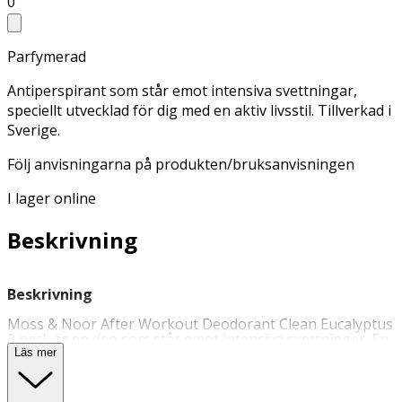
0
Parfymerad
Antiperspirant som står emot intensiva svettningar,
speciellt utvecklad för dig med en aktiv livsstil. Tillverkad i
Sverige.
Följ anvisningarna på produkten/bruksanvisningen
I lager online
Beskrivning
Beskrivning
Moss & Noor After Workout Deodorant Clean Eucalyptus
3 pack är en
deo
som står emot intensiva svettningar. En
kraftfull antiperspirant speciellt utvecklad för dig med
Läs mer
aktiv livsstil. Berikad med provitamin B5 (fuktbevarande,
lugnande och läkande effekt på huden) och ricinolja
(mjukgörande kallpressad olja från ricinfrön). Produkten