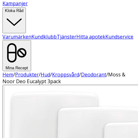
Kampanjer
Kloka Råd
Varumärken
Kundklubb
Tjänster
Hitta apotek
Kundservice
Mina Recept
Hem
/
Produkter
/
Hud
/
Kroppsvård
/
Deodorant
/
Moss &
Noor Deo Eucalypt 3pack