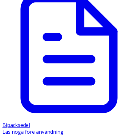
Bipacksedel
Läs noga före användning