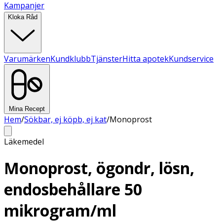
Kampanjer
Kloka Råd
Varumärken
Kundklubb
Tjänster
Hitta apotek
Kundservice
Mina Recept
Hem
/
Sökbar, ej köpb, ej kat
/
Monoprost
Läkemedel
Monoprost, ögondr, lösn,
endosbehållare 50
mikrogram/ml