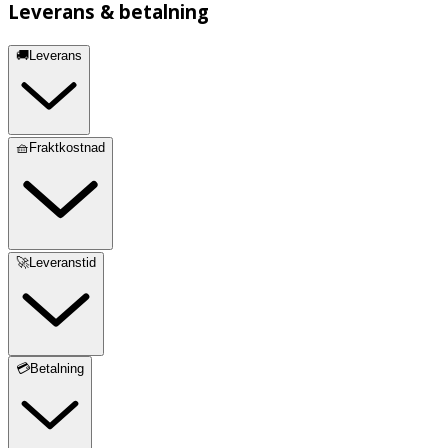
Leverans & betalning
🚚Leverans
🧺Fraktkostnad
🚀Leveranstid
💳Betalning