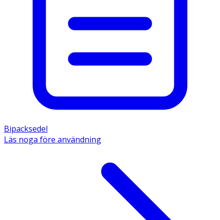
Bipacksedel
Läs noga före användning