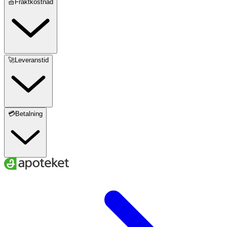
🧺Fraktkostnad
🚀Leveranstid
💳Betalning