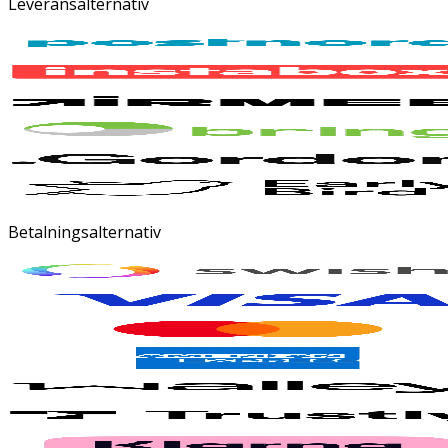
Leveransalternativ
Betalningsalternativ