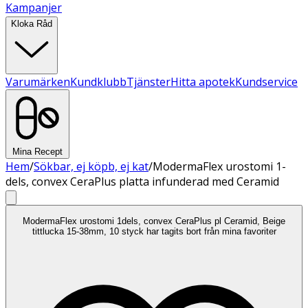
Kampanjer
Kloka Råd
Varumärken
Kundklubb
Tjänster
Hitta apotek
Kundservice
Mina Recept
Hem
/
Sökbar, ej köpb, ej kat
/
ModermaFlex urostomi 1-
dels, convex CeraPlus platta infunderad med Ceramid
ModermaFlex urostomi 1dels, convex CeraPlus pl Ceramid, Beige
tittlucka 15-38mm, 10 styck har tagits bort från mina favoriter