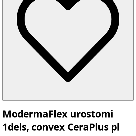
ModermaFlex urostomi
1dels, convex CeraPlus pl