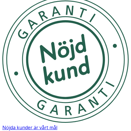
Nöjda kunder är vårt mål