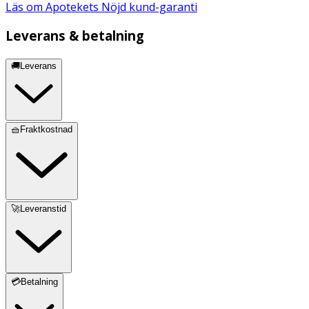
Läs om Apotekets Nöjd kund-garanti
Leverans & betalning
🚚Leverans
🧺Fraktkostnad
🚀Leveranstid
💳Betalning