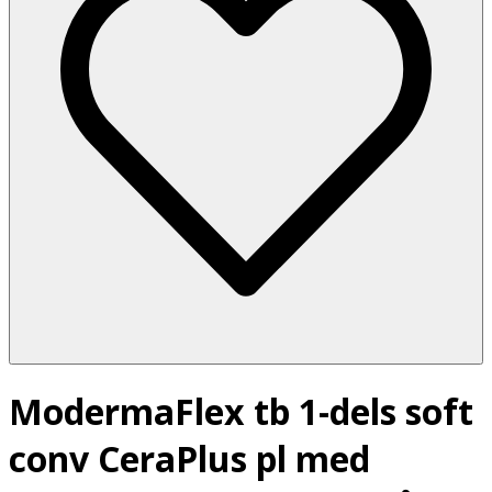
ModermaFlex tb 1-dels soft
conv CeraPlus pl med