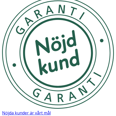
Nöjda kunder är vårt mål