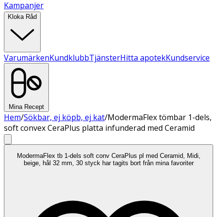
Kampanjer
Kloka Råd
Varumärken
Kundklubb
Tjänster
Hitta apotek
Kundservice
Mina Recept
Hem
/
Sökbar, ej köpb, ej kat
/
ModermaFlex tömbar 1-dels,
soft convex CeraPlus platta infunderad med Ceramid
ModermaFlex tb 1-dels soft conv CeraPlus pl med Ceramid, Midi,
beige, hål 32 mm, 30 styck har tagits bort från mina favoriter