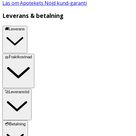
Läs om Apotekets Nöjd kund-garanti
Leverans & betalning
🚚Leverans
🧺Fraktkostnad
🚀Leveranstid
💳Betalning