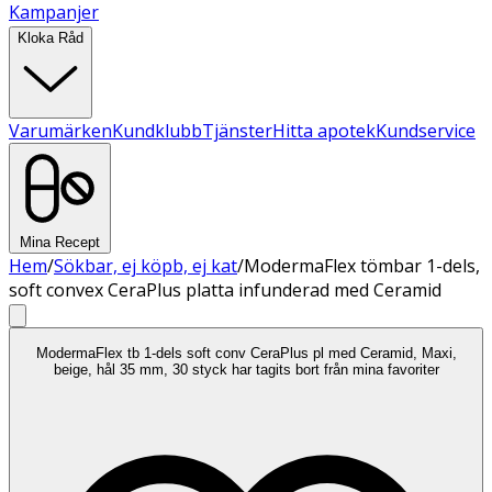
Kampanjer
Kloka Råd
Varumärken
Kundklubb
Tjänster
Hitta apotek
Kundservice
Mina Recept
Hem
/
Sökbar, ej köpb, ej kat
/
ModermaFlex tömbar 1-dels,
soft convex CeraPlus platta infunderad med Ceramid
ModermaFlex tb 1-dels soft conv CeraPlus pl med Ceramid, Maxi,
beige, hål 35 mm, 30 styck har tagits bort från mina favoriter