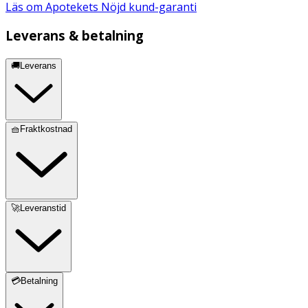
Läs om Apotekets Nöjd kund-garanti
Leverans & betalning
🚚Leverans
🧺Fraktkostnad
🚀Leveranstid
💳Betalning