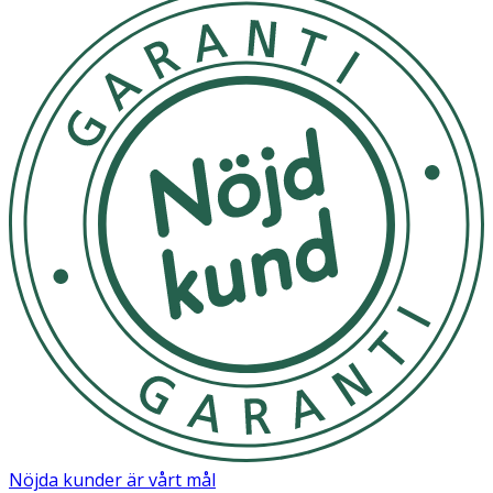
Nöjda kunder är vårt mål