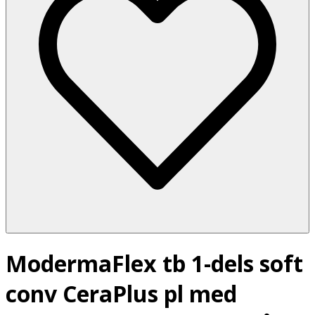
ModermaFlex tb 1-dels soft
conv CeraPlus pl med