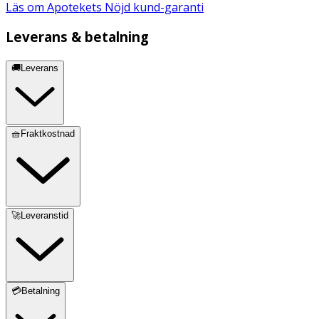
Läs om Apotekets Nöjd kund-garanti
Leverans & betalning
🚚Leverans
🧺Fraktkostnad
🚀Leveranstid
💳Betalning