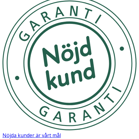
Nöjda kunder är vårt mål