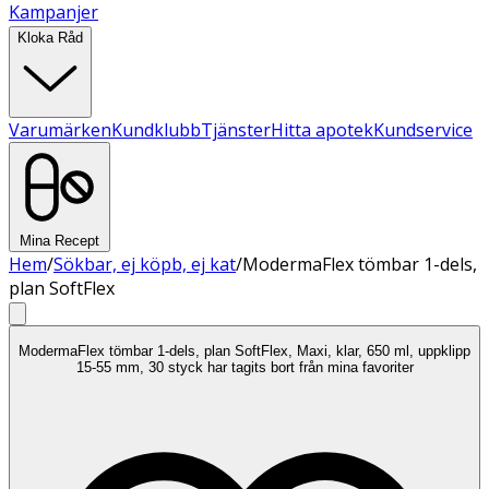
Kampanjer
Kloka Råd
Varumärken
Kundklubb
Tjänster
Hitta apotek
Kundservice
Mina Recept
Hem
/
Sökbar, ej köpb, ej kat
/
ModermaFlex tömbar 1-dels,
plan SoftFlex
ModermaFlex tömbar 1-dels, plan SoftFlex, Maxi, klar, 650 ml, uppklipp
15-55 mm, 30 styck har tagits bort från mina favoriter