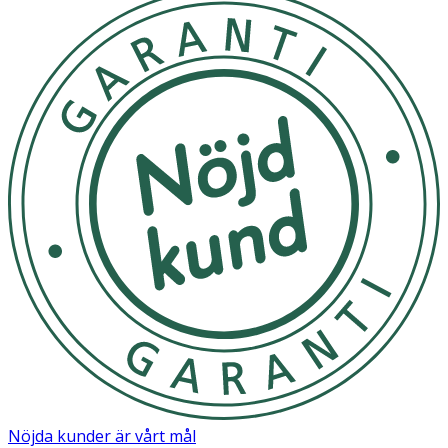
Nöjda kunder är vårt mål