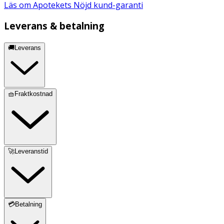
Läs om Apotekets Nöjd kund-garanti
Leverans & betalning
🚚Leverans
🧺Fraktkostnad
🚀Leveranstid
💳Betalning