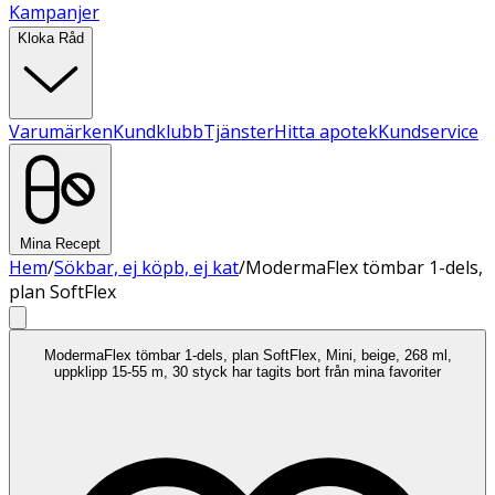
Kampanjer
Kloka Råd
Varumärken
Kundklubb
Tjänster
Hitta apotek
Kundservice
Mina Recept
Hem
/
Sökbar, ej köpb, ej kat
/
ModermaFlex tömbar 1-dels,
plan SoftFlex
ModermaFlex tömbar 1-dels, plan SoftFlex, Mini, beige, 268 ml,
uppklipp 15-55 m, 30 styck har tagits bort från mina favoriter