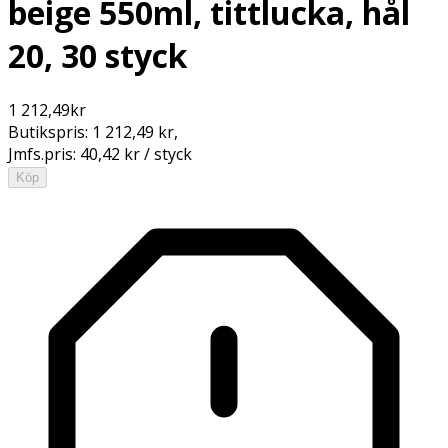
beige 550ml, tittlucka, hål
20, 30 styck
1 212,49
kr
Butikspris:
1 212,49 kr
,
Jmfs.pris:
40,42 kr / styck
Köp