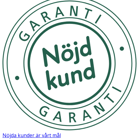
Nöjda kunder är vårt mål