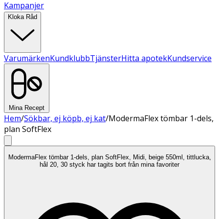
Kampanjer
Kloka Råd
Varumärken
Kundklubb
Tjänster
Hitta apotek
Kundservice
Mina Recept
Hem
/
Sökbar, ej köpb, ej kat
/
ModermaFlex tömbar 1-dels,
plan SoftFlex
ModermaFlex tömbar 1-dels, plan SoftFlex, Midi, beige 550ml, tittlucka,
hål 20, 30 styck har tagits bort från mina favoriter