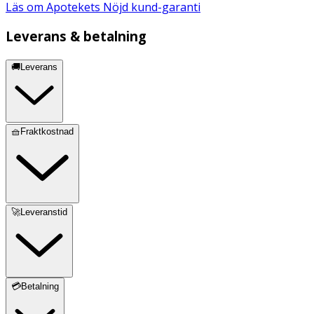
Läs om Apotekets Nöjd kund-garanti
Leverans & betalning
🚚Leverans
🧺Fraktkostnad
🚀Leveranstid
💳Betalning