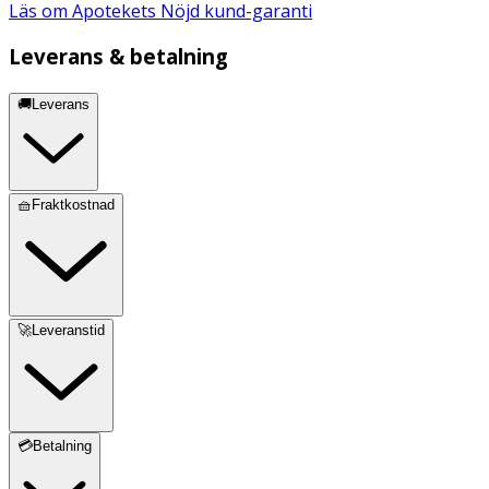
Läs om Apotekets Nöjd kund-garanti
Leverans & betalning
🚚Leverans
🧺Fraktkostnad
🚀Leveranstid
💳Betalning