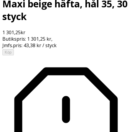
Maxi beige häfta, hål 35, 30
styck
1 301,25
kr
Butikspris:
1 301,25 kr
,
Jmfs.pris:
43,38 kr / styck
Köp