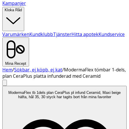
Kampanjer
Kloka Råd
Varumärken
Kundklubb
Tjänster
Hitta apotek
Kundservice
Mina Recept
Hem
/
Sökbar, ej köpb, ej kat
/
ModermaFlex tömbar 1-dels,
plan CeraPlus platta infunderad med Ceramid
ModermaFlex tb 1dels plan CeraPlus pl infund Ceramid, Maxi beige
häfta, hål 35, 30 styck har tagits bort från mina favoriter