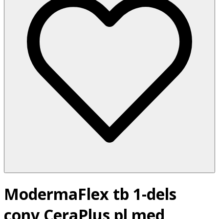
ModermaFlex tb 1-dels
conv CeraPlus pl med