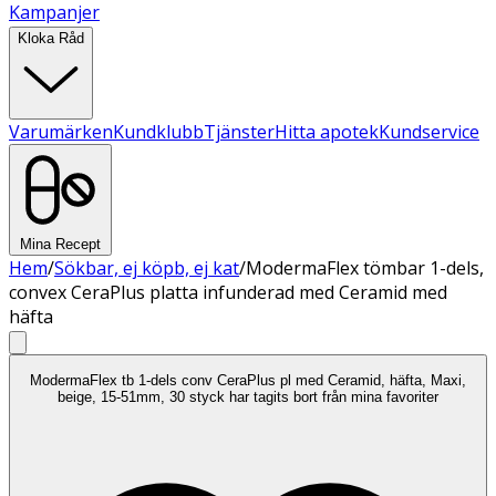
Kampanjer
Kloka Råd
Varumärken
Kundklubb
Tjänster
Hitta apotek
Kundservice
Mina Recept
Hem
/
Sökbar, ej köpb, ej kat
/
ModermaFlex tömbar 1-dels,
convex CeraPlus platta infunderad med Ceramid med
häfta
ModermaFlex tb 1-dels conv CeraPlus pl med Ceramid, häfta, Maxi,
beige, 15-51mm, 30 styck har tagits bort från mina favoriter