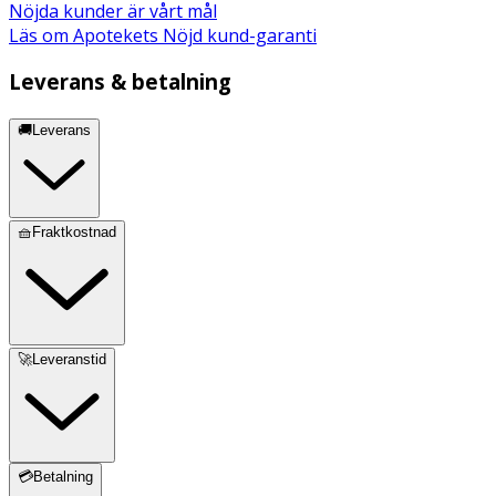
Nöjda kunder är vårt mål
Läs om Apotekets Nöjd kund-garanti
Leverans & betalning
🚚Leverans
🧺Fraktkostnad
🚀Leveranstid
💳Betalning