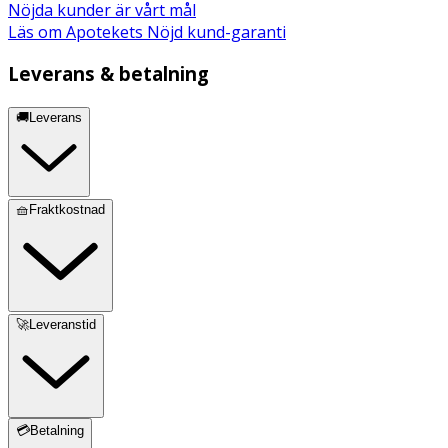
Nöjda kunder är vårt mål
Läs om Apotekets Nöjd kund-garanti
Leverans & betalning
🚚Leverans
🧺Fraktkostnad
🚀Leveranstid
💳Betalning