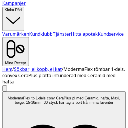
Kampanjer
Kloka Råd
Varumärken
Kundklubb
Tjänster
Hitta apotek
Kundservice
Mina Recept
Hem
/
Sökbar, ej köpb, ej kat
/
ModermaFlex tömbar 1-dels,
convex CeraPlus platta infunderad med Ceramid med
häfta
ModermaFlex tb 1-dels conv CeraPlus pl med Ceramid, häfta, Maxi,
beige, 15-38mm, 30 styck har tagits bort från mina favoriter