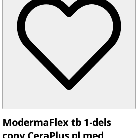
ModermaFlex tb 1-dels
conv CeraPlus pl med