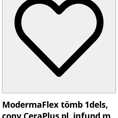
ModermaFlex tömb 1dels,
conv CeraPlus pl. infund m