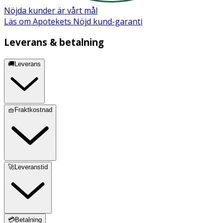
Nöjda kunder är vårt mål
Läs om Apotekets Nöjd kund-garanti
Leverans & betalning
🚚Leverans
🧺Fraktkostnad
🚀Leveranstid
💳Betalning