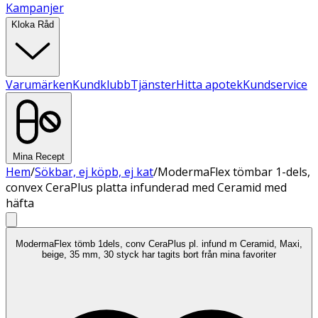
Kampanjer
Kloka Råd
Varumärken
Kundklubb
Tjänster
Hitta apotek
Kundservice
Mina Recept
Hem
/
Sökbar, ej köpb, ej kat
/
ModermaFlex tömbar 1-dels,
convex CeraPlus platta infunderad med Ceramid med
häfta
ModermaFlex tömb 1dels, conv CeraPlus pl. infund m Ceramid, Maxi,
beige, 35 mm, 30 styck har tagits bort från mina favoriter