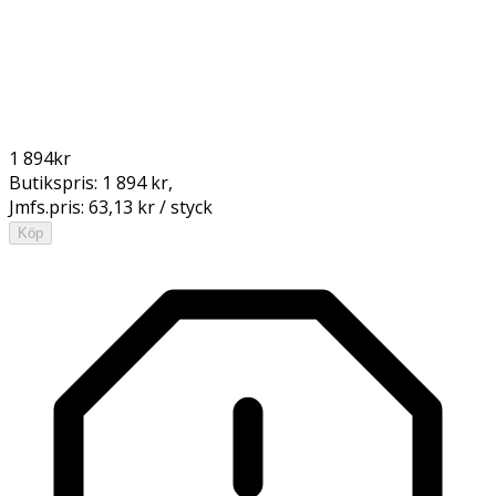
1 894
kr
Butikspris:
1 894 kr
,
Jmfs.pris:
63,13 kr / styck
Köp