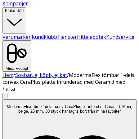
Kampanjer
Kloka Råd
Varumärken
Kundklubb
Tjänster
Hitta apotek
Kundservice
Mina Recept
Hem
/
Sökbar, ej köpb, ej kat
/
ModermaFlex tömbar 1-dels,
convex CeraPlus platta infunderad med Ceramid med
häfta
ModermaFlex tömb 1dels, conv CeraPlus pl. infund m Ceramid, Maxi,
beige, 25 mm, 30 styck har tagits bort från mina favoriter