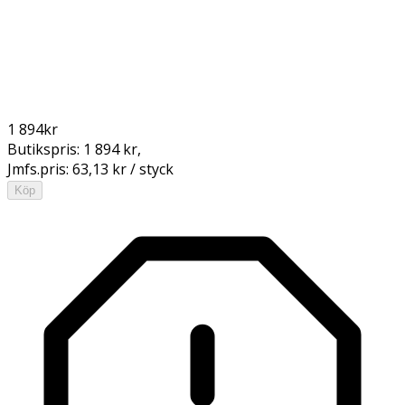
1 894
kr
Butikspris:
1 894 kr
,
Jmfs.pris:
63,13 kr / styck
Köp