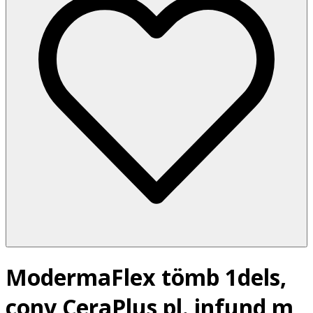
ModermaFlex tömb 1dels,
conv CeraPlus pl. infund m