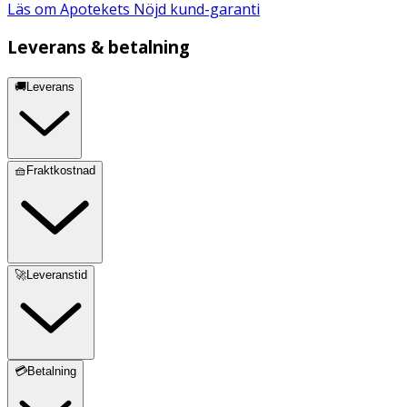
Läs om Apotekets Nöjd kund-garanti
Leverans & betalning
🚚Leverans
🧺Fraktkostnad
🚀Leveranstid
💳Betalning