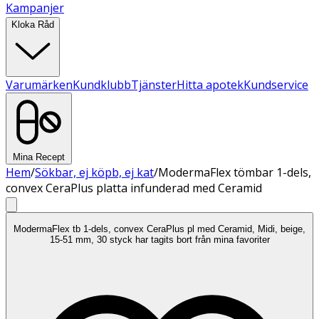
Kampanjer
Kloka Råd
Varumärken
Kundklubb
Tjänster
Hitta apotek
Kundservice
Mina Recept
Hem
/
Sökbar, ej köpb, ej kat
/
ModermaFlex tömbar 1-dels,
convex CeraPlus platta infunderad med Ceramid
ModermaFlex tb 1-dels, convex CeraPlus pl med Ceramid, Midi, beige,
15-51 mm, 30 styck har tagits bort från mina favoriter