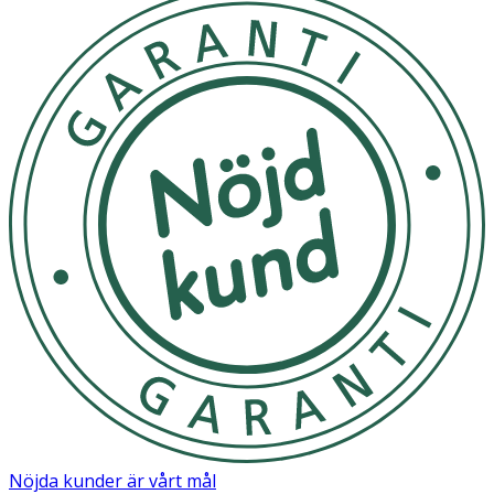
Nöjda kunder är vårt mål