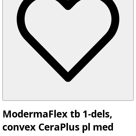
ModermaFlex tb 1-dels,
convex CeraPlus pl med