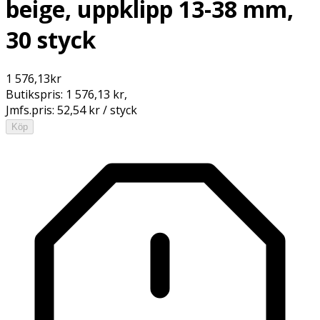
beige, uppklipp 13-38 mm,
30 styck
1 576,13
kr
Butikspris:
1 576,13 kr
,
Jmfs.pris:
52,54 kr / styck
Köp