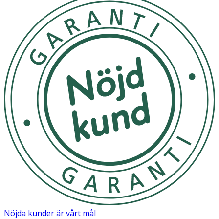
Nöjda kunder är vårt mål