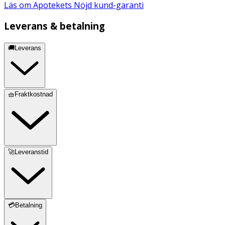
Läs om Apotekets Nöjd kund-garanti
Leverans & betalning
🚚Leverans
🧺Fraktkostnad
🚀Leveranstid
💳Betalning