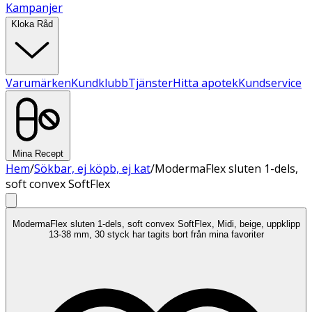
Kampanjer
Kloka Råd
Varumärken
Kundklubb
Tjänster
Hitta apotek
Kundservice
Mina Recept
Hem
/
Sökbar, ej köpb, ej kat
/
ModermaFlex sluten 1-dels,
soft convex SoftFlex
ModermaFlex sluten 1-dels, soft convex SoftFlex, Midi, beige, uppklipp
13-38 mm, 30 styck har tagits bort från mina favoriter