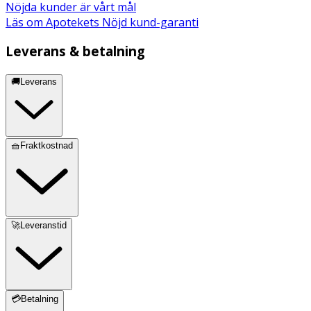
Nöjda kunder är vårt mål
Läs om Apotekets Nöjd kund-garanti
Leverans & betalning
🚚Leverans
🧺Fraktkostnad
🚀Leveranstid
💳Betalning