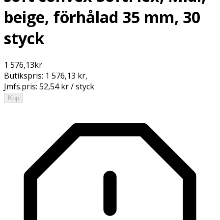
beige, förhålad 35 mm, 30
styck
1 576,13
kr
Butikspris:
1 576,13 kr
,
Jmfs.pris:
52,54 kr / styck
Köp