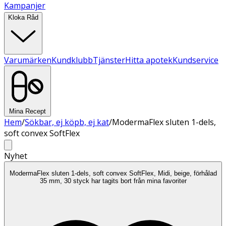
Kampanjer
Kloka Råd
Varumärken
Kundklubb
Tjänster
Hitta apotek
Kundservice
Mina Recept
Hem
/
Sökbar, ej köpb, ej kat
/
ModermaFlex sluten 1-dels,
soft convex SoftFlex
Nyhet
ModermaFlex sluten 1-dels, soft convex SoftFlex, Midi, beige, förhålad
35 mm, 30 styck har tagits bort från mina favoriter