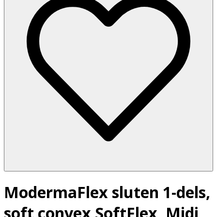
ModermaFlex sluten 1-dels,
soft convex SoftFlex, Midi,