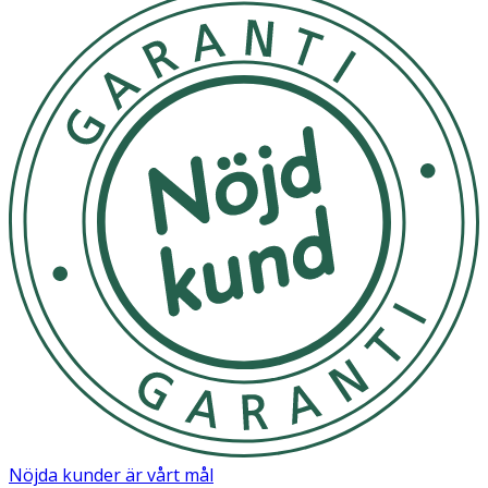
Nöjda kunder är vårt mål