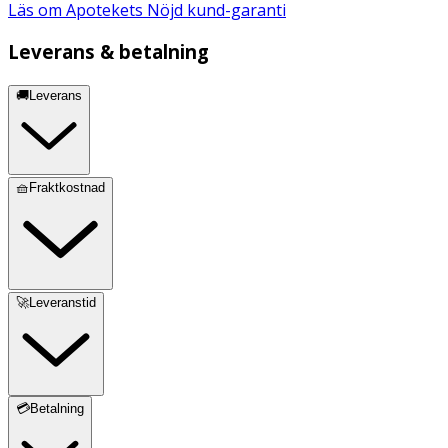
Läs om Apotekets Nöjd kund-garanti
Leverans & betalning
🚚Leverans
🧺Fraktkostnad
🚀Leveranstid
💳Betalning