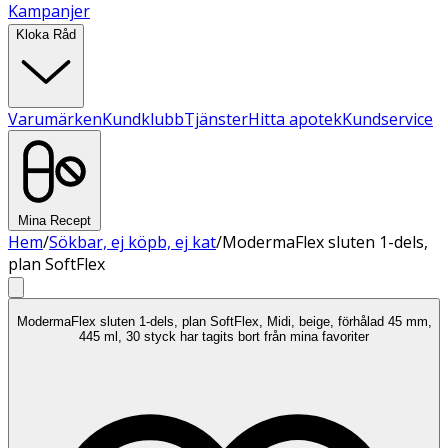
Kampanjer
Kloka Råd
Varumärken
Kundklubb
Tjänster
Hitta apotek
Kundservice
Mina Recept
Hem
/
Sökbar, ej köpb, ej kat
/
ModermaFlex sluten 1-dels,
plan SoftFlex
ModermaFlex sluten 1-dels, plan SoftFlex, Midi, beige, förhålad 45 mm,
445 ml, 30 styck har tagits bort från mina favoriter