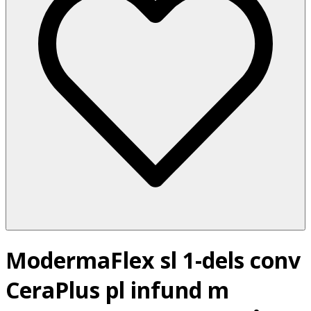
ModermaFlex sl 1-dels conv
CeraPlus pl infund m