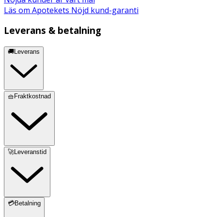
Läs om Apotekets Nöjd kund-garanti
Leverans & betalning
🚚Leverans
🧺Fraktkostnad
🚀Leveranstid
💳Betalning