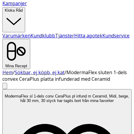
Kampanjer
Kloka Råd
Varumärken
Kundklubb
Tjänster
Hitta apotek
Kundservice
Mina Recept
Hem
/
Sökbar, ej köpb, ej kat
/
ModermaFlex sluten 1-dels
convex CeraPlus platta infunderad med Ceramid
ModermaFlex sl 1-dels conv CeraPlus pl infund m Ceramid, Midi, beige,
hål 30 mm, 30 styck har tagits bort från mina favoriter