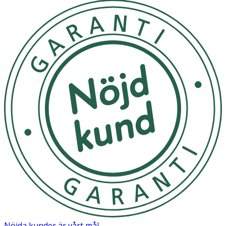
Nöjda kunder är vårt mål