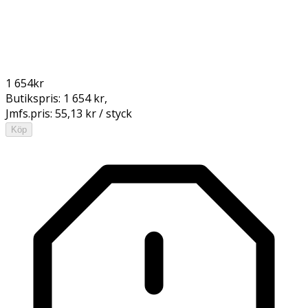
1 654
kr
Butikspris:
1 654 kr
,
Jmfs.pris:
55,13 kr / styck
Köp