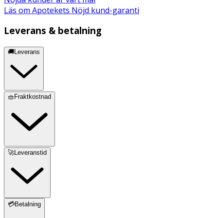
Läs om Apotekets Nöjd kund-garanti
Leverans & betalning
🚚Leverans
🧺Fraktkostnad
🚀Leveranstid
💳Betalning