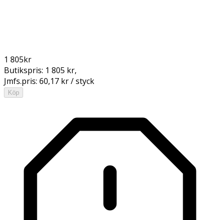
1 805
kr
Butikspris:
1 805 kr
,
Jmfs.pris:
60,17 kr / styck
Köp