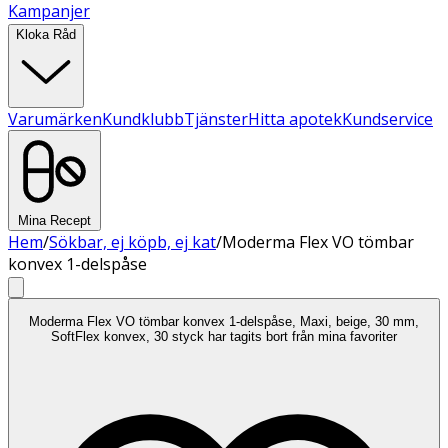
Kampanjer
Kloka Råd
Varumärken
Kundklubb
Tjänster
Hitta apotek
Kundservice
Mina Recept
Hem
/
Sökbar, ej köpb, ej kat
/
Moderma Flex VO tömbar
konvex 1-delspåse
Moderma Flex VO tömbar konvex 1-delspåse, Maxi, beige, 30 mm,
SoftFlex konvex, 30 styck har tagits bort från mina favoriter