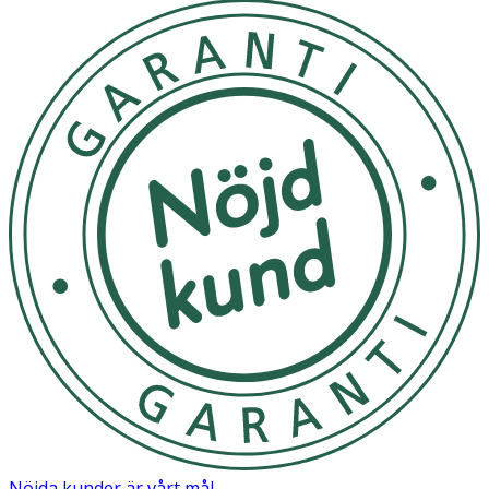
Nöjda kunder är vårt mål