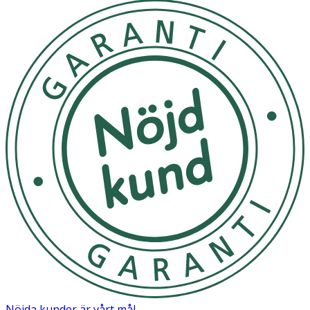
Nöjda kunder är vårt mål