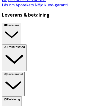
Läs om Apotekets Nöjd kund-garanti
Leverans & betalning
🚚Leverans
🧺Fraktkostnad
🚀Leveranstid
💳Betalning