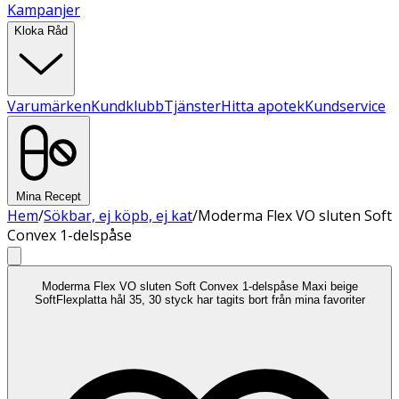
Kampanjer
Kloka Råd
Varumärken
Kundklubb
Tjänster
Hitta apotek
Kundservice
Mina Recept
Hem
/
Sökbar, ej köpb, ej kat
/
Moderma Flex VO sluten Soft
Convex 1-delspåse
Moderma Flex VO sluten Soft Convex 1-delspåse Maxi beige
SoftFlexplatta hål 35, 30 styck har tagits bort från mina favoriter