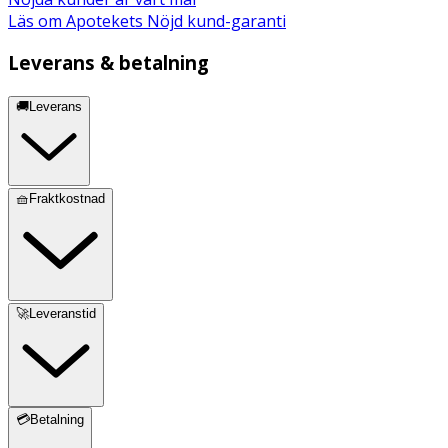
Läs om Apotekets Nöjd kund-garanti
Leverans & betalning
🚚Leverans
🧺Fraktkostnad
🚀Leveranstid
💳Betalning