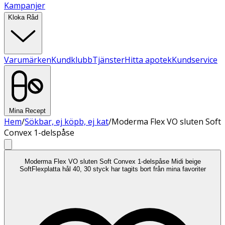
Kampanjer
Kloka Råd
Varumärken
Kundklubb
Tjänster
Hitta apotek
Kundservice
Mina Recept
Hem
/
Sökbar, ej köpb, ej kat
/
Moderma Flex VO sluten Soft
Convex 1-delspåse
Moderma Flex VO sluten Soft Convex 1-delspåse Midi beige
SoftFlexplatta hål 40, 30 styck har tagits bort från mina favoriter