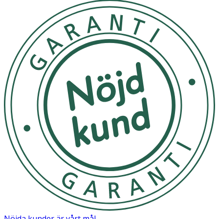
Nöjda kunder är vårt mål