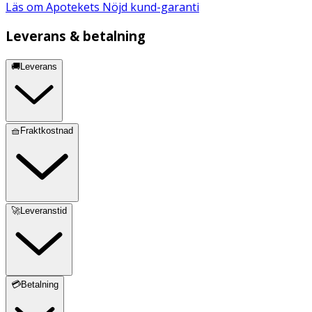
Läs om Apotekets Nöjd kund-garanti
Leverans & betalning
🚚Leverans
🧺Fraktkostnad
🚀Leveranstid
💳Betalning