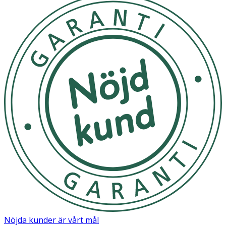
Nöjda kunder är vårt mål