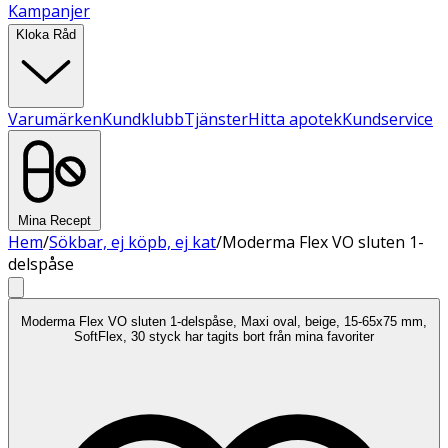
Kampanjer
Kloka Råd
Varumärken
Kundklubb
Tjänster
Hitta apotek
Kundservice
Mina Recept
Hem
/
Sökbar, ej köpb, ej kat
/
Moderma Flex VO sluten 1-
delspåse
Moderma Flex VO sluten 1-delspåse, Maxi oval, beige, 15-65x75 mm,
SoftFlex, 30 styck har tagits bort från mina favoriter