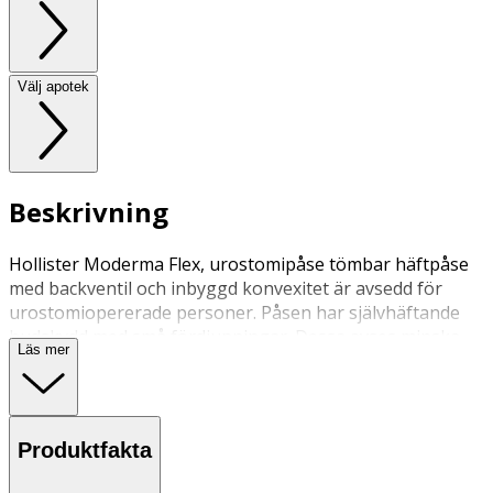
Välj apotek
Beskrivning
Hollister Moderma Flex, urostomipåse tömbar häftpåse
med backventil och inbyggd konvexitet är avsedd för
urostomiopererade personer. Påsen har självhäftande
hudskydd med små fördjupningar. Dessa avses minska
Läs mer
hudområdet som kommer i kontakt med plattan. Påsen
kan kopplas till urinuppsamlingspåse med hjälp av
bipackade sammankopplingsrör.
Produktfakta