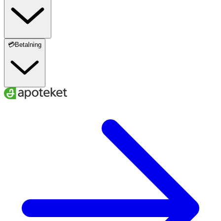
💳Betalning