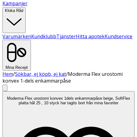
Kampanjer
Kloka Råd
Varumärken
Kundklubb
Tjänster
Hitta apotek
Kundservice
Mina Recept
Hem
/
Sökbar, ej köpb, ej kat
/
Moderma Flex urostomi
konvex 1-dels enkammarpåse
Moderma Flex urostomi konvex 1dels enkammarpåse beige, SoftFlex
platta hål 25 , 10 styck har tagits bort från mina favoriter