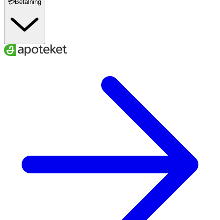
💳Betalning