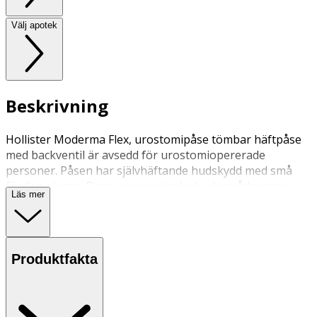
Välj apotek
Beskrivning
Hollister Moderma Flex, urostomipåse tömbar häftpåse
med backventil är avsedd för urostomiopererade
personer. Påsen har självhäftande hudskydd med små
fördjupningar. Dessa avses minska hudområdet som
Läs mer
kommer i kontakt med plattan. Påsen kan kopplas till
urinuppsamlings-påse med hjälp av bipackade
sammankopplingsrör. Dessa kan även förskrivas
separat.
Produktfakta