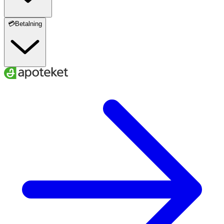
💳Betalning