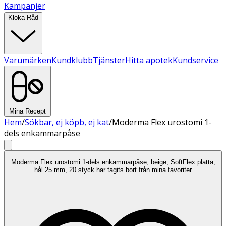
Kampanjer
Kloka Råd
Varumärken
Kundklubb
Tjänster
Hitta apotek
Kundservice
Mina Recept
Hem
/
Sökbar, ej köpb, ej kat
/
Moderma Flex urostomi 1-
dels enkammarpåse
Moderma Flex urostomi 1-dels enkammarpåse, beige, SoftFlex platta,
hål 25 mm, 20 styck har tagits bort från mina favoriter