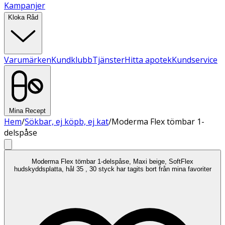
Kampanjer
Kloka Råd
Varumärken
Kundklubb
Tjänster
Hitta apotek
Kundservice
Mina Recept
Hem
/
Sökbar, ej köpb, ej kat
/
Moderma Flex tömbar 1-
delspåse
Moderma Flex tömbar 1-delspåse, Maxi beige, SoftFlex
hudskyddsplatta, hål 35 , 30 styck har tagits bort från mina favoriter