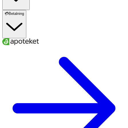
💳Betalning