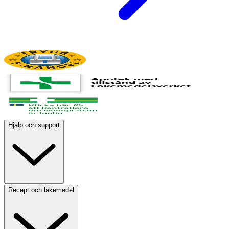
Hjälp och support
Recept och läkemedel