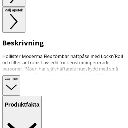
Välj apotek
Beskrivning
Hollister Moderma Flex tömbar häftpåse med Lockn´Roll
och filter är främst avsedd för ileostomiopererade
personer. Påsen har självhäftande hudskydd med små
fördjupningar. Dessa avses minska hudområdet, som
Läs mer
kommer i kontakt med plattan. Fast påslås.
Produktfakta