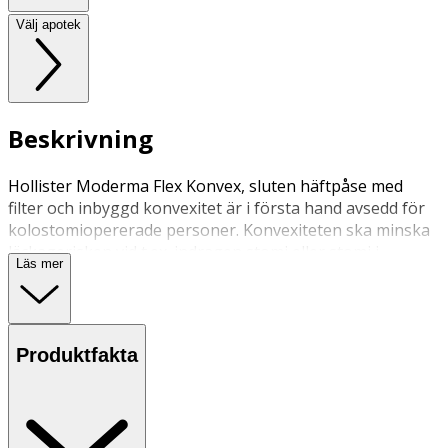
Välj apotek
Beskrivning
Hollister Moderma Flex Konvex, sluten häftpåse med
filter och inbyggd konvexitet är i första hand avsedd för
kolostomiopererade personer. Konvexiteten ska minska
läckagerisken vid t.ex. indragen stomi eller stomi i
Läs mer
hudplanet. Påsen har självhäftande hudskydd med små
fördjupningar. Dessa avses minska hudområdet, som
kommer i kontakt med plattan.
Produktfakta