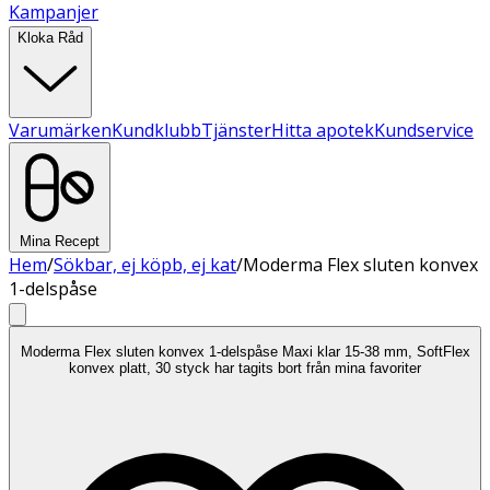
Kampanjer
Kloka Råd
Varumärken
Kundklubb
Tjänster
Hitta apotek
Kundservice
Mina Recept
Hem
/
Sökbar, ej köpb, ej kat
/
Moderma Flex sluten konvex
1-delspåse
Moderma Flex sluten konvex 1-delspåse Maxi klar 15-38 mm, SoftFlex
konvex platt, 30 styck har tagits bort från mina favoriter