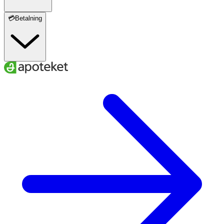
💳Betalning