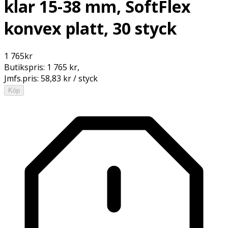
klar 15-38 mm, SoftFlex
konvex platt, 30 styck
1 765
kr
Butikspris:
1 765 kr
,
Jmfs.pris:
58,83 kr / styck
Köp